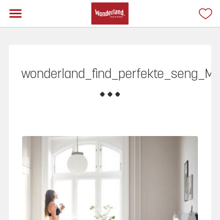
wonderland_find_perfekte_seng_M