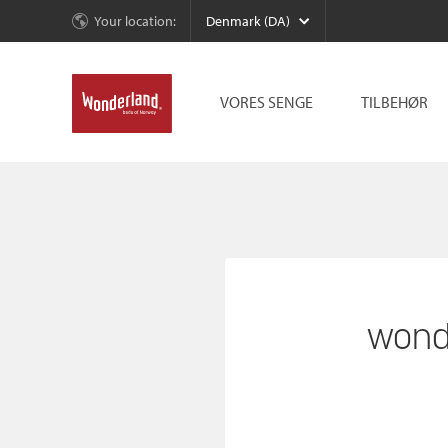
Your location:
Denmark (DA)
VORES SENGE
TILBEHØR
wond