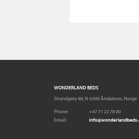
WONDERLAND BEDS
Strandgata 88, N-6300 Åndalsnes, Norge
Phone:
+47 71 22 78 00
Email:
info@wonderlandbeds