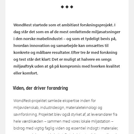
WondRest startede som et ambitiøst forskningsprojekt. I
dag står det som en af de mest omfattende miljøsatsninger
i den norske møbelindustri – og som et tydeligt bevis på,
hvordan innovation og samarbejde kan omsættes til
konkrete og målbare resultater. Efter tre år med forskning
og test står det klart: Det er muligt at halvere en sengs
miljøaftryk uden at gå på kompromis med hverken kvalitet
eller komfort.
Viden, der driver forandring
WondRest‑projektet samlede ekspertise inden for
miljøvidenskab, industridesign, materialeteknologi og
søvnforskning. Projektet blev også styrket af, at leverandører fra
hele værdikæden – sammen med vores lokale miljøstation –
bidrog med vigtig faglig viden og essentiel indsigt i materialer,