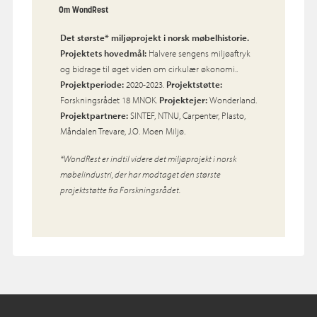
Om WondRest
Det største* miljøprojekt i norsk møbelhistorie.
Projektets hovedmål:
Halvere sengens miljøaftryk
og bidrage til øget viden om cirkulær økonomi..
Projektperiode:
2020-2023.
Projektstøtte:
Forskningsrådet 18 MNOK.
Projektejer:
Wonderland.
Projektpartnere:
SINTEF, NTNU, Carpenter, Plasto,
Måndalen Trevare, J.O. Moen Miljø.
*WondRest er indtil videre det miljøprojekt i norsk
møbelindustri, der har modtaget den største
projektstøtte fra Forskningsrådet.