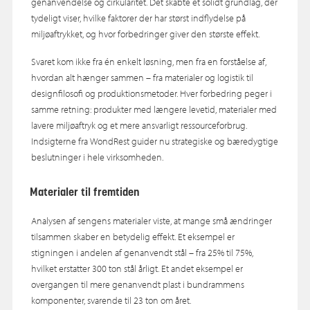
genanvendelse og cirkularitet. Det skabte et solidt grundlag, der
tydeligt viser, hvilke faktorer der har størst indflydelse på
miljøaftrykket, og hvor forbedringer giver den største effekt.
Svaret kom ikke fra én enkelt løsning, men fra en forståelse af,
hvordan alt hænger sammen – fra materialer og logistik til
designfilosofi og produktionsmetoder. Hver forbedring peger i
samme retning: produkter med længere levetid, materialer med
lavere miljøaftryk og et mere ansvarligt ressourceforbrug.
Indsigterne fra WondRest guider nu strategiske og bæredygtige
beslutninger i hele virksomheden.
Materialer til fremtiden
Analysen af sengens materialer viste, at mange små ændringer
tilsammen skaber en betydelig effekt. Et eksempel er
stigningen i andelen af genanvendt stål – fra 25% til 75%,
hvilket erstatter 300 ton stål årligt. Et andet eksempel er
overgangen til mere genanvendt plast i bundrammens
komponenter, svarende til 23 ton om året.