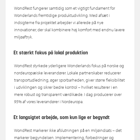
WondRest fungerer samtidig som et vigtigt fundament for
Wonderlands fremtidige produktudvikling. Med afsæt i
indsigterne fra projektet arbejder vi allerede på nye
innovationer, der skal kombinere høj komfort med endnu lavere
miljøaftryk.
Et stærkt fokus på lokal produktion
WondRest styrkede yderligere Wonderlands fokus på norske og
nordeuropæiske leverandører. Lokale partnerskaber reducerer
transportudledning, øger sporbarheden, giver større fleksibilitet
i udviklingen og sikrer bedre kontrol – hvilket resulterer i en
mere robust og transparent værdikæde. I dag producerer over
95% af vores leverandører i Nordeuropa.
Et langsigtet arbejde, som kun lige er begyndt
WondRest markerer ikke afslutningen på en miljøindsats – det
markerer begyndelsen. Implementering, forbedringer og