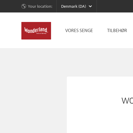
Your location:
Denmark (DA)
VORES SENGE
TILBEHØR
wo