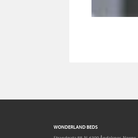
WONDERLAND BEDS
Strandgata 88, N-6300 Åndalsnes, Norge