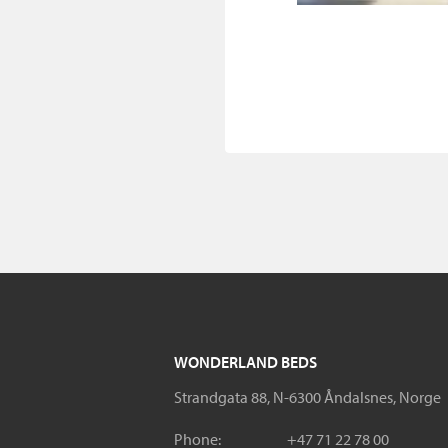
WONDERLAND BEDS
Strandgata 88, N-6300 Åndalsnes, Norge
Phone:
+47 71 22 78 00