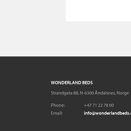
WONDERLAND BEDS
Strandgata 88, N-6300 Åndalsnes, Norge
Phone:
+47 71 22 78 00
Email:
info@wonderlandbeds