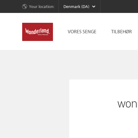
Your location:
Denmark (DA)
VORES SENGE
TILBEHØR
won