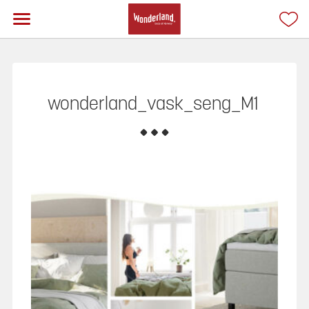
wonderland_vask_seng_M1