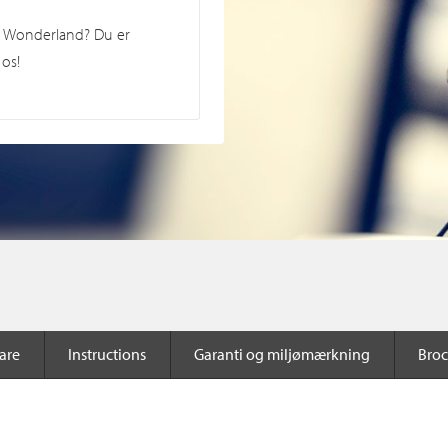
r Wonderland? Du er
os!
are
Instructions
Garanti og miljømærkning
Broc