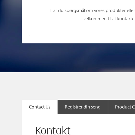
Har du spørgsmål om vores produkter elle
velkommen til at kontakte 
Contact Us
Registrer din seng
Product C
Kontakt