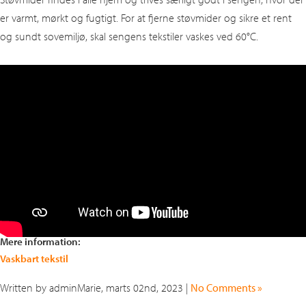
er varmt, mørkt og fugtigt. For at fjerne støvmider og sikre et rent
og sundt sovemiljø, skal sengens tekstiler vaskes ved 60°C.
Mere information:
Vaskbart tekstil
Written by adminMarie, marts 02nd, 2023 |
No Comments »