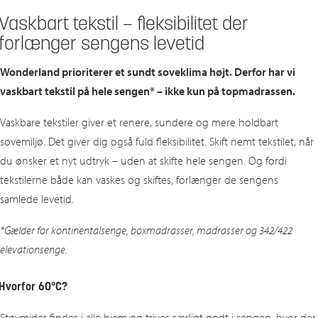
Vaskbart tekstil – fleksibilitet der
forlænger sengens levetid
Wonderland prioriterer et sundt soveklima højt. Derfor har vi
vaskbart tekstil på hele sengen* – ikke kun på topmadrassen.
Vaskbare tekstiler giver et renere, sundere og mere holdbart
sovemiljø. Det giver dig også fuld fleksibilitet. Skift nemt tekstilet, når
du ønsker et nyt udtryk – uden at skifte hele sengen. Og fordi
tekstilerne både kan vaskes og skiftes, forlænger de sengens
samlede levetid.
*Gælder for kontinentalsenge, boxmadrasser, madrasser
og 342/422
elevationsenge.
Hvorfor 60°C?
Støvmider findes i alle hjem og trives særligt godt i sengen, hvor der