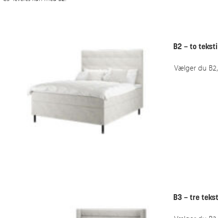
B2 – to tekst
Vælger du B2,
B3 – tre teks