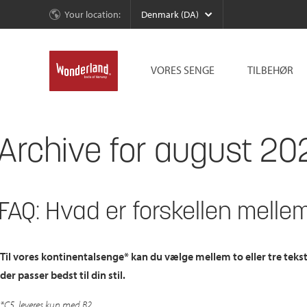
Your location:
Denmark (DA)
VORES SENGE
TILBEHØR
Archive for august 20
FAQ: Hvad er forskellen mell
Til vores kontinentalsenge* kan du vælge mellem to eller tre tek
der passer bedst til din stil.
*C5 leveres kun med B2.