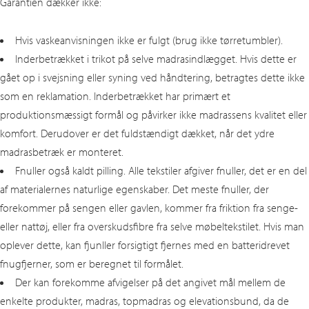
Garantien dækker ikke:
Hvis vaskeanvisningen ikke er fulgt (brug ikke tørretumbler).
Inderbetrækket i trikot på selve madrasindlægget. Hvis dette er
gået op i svejsning eller syning ved håndtering, betragtes dette ikke
som en reklamation. Inderbetrækket har primært et
produktionsmæssigt formål og påvirker ikke madrassens kvalitet eller
komfort. Derudover er det fuldstændigt dækket, når det ydre
madrasbetræk er monteret.
Fnuller også kaldt pilling. Alle tekstiler afgiver fnuller, det er en del
af materialernes naturlige egenskaber. Det meste fnuller, der
forekommer på sengen eller gavlen, kommer fra friktion fra senge-
eller nattøj, eller fra overskudsfibre fra selve møbeltekstilet. Hvis man
oplever dette, kan fjunller forsigtigt fjernes med en batteridrevet
fnugfjerner, som er beregnet til formålet.
Der kan forekomme afvigelser på det angivet mål mellem de
enkelte produkter, madras, topmadras og elevationsbund, da de