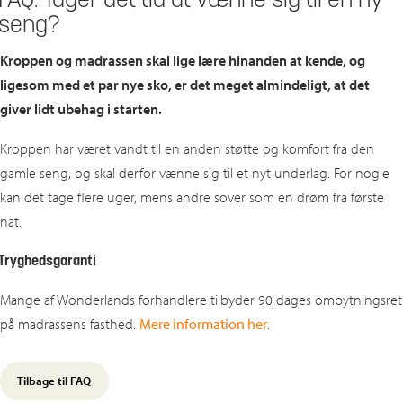
FAQ: Tager det tid at vænne sig til en ny
seng?
Kroppen og madrassen skal lige lære hinanden at kende, og
ligesom med et par nye sko, er det meget almindeligt, at det
giver lidt ubehag i starten.
Kroppen har været vandt til en anden støtte og komfort fra den
gamle seng, og skal derfor vænne sig til et nyt underlag. For nogle
kan det tage flere uger, mens andre sover som en drøm fra første
nat.
Tryghedsgaranti
Mange af Wonderlands forhandlere tilbyder 90 dages ombytningsret
på madrassens fasthed.
Mere information her
.
Tilbage til FAQ