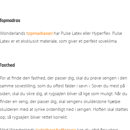
Topmadras
Wonderlands
topmadrasser
har Pulse Latex eller Hyperflex. Pulse
Latex er et eksklusivt materiale, som giver et perfekt soveklima.
Fasthed
For at finde den fasthed, der passer dig, skal du prøve sengen i den
samme sovestilling, som du oftest falder i søvn i. Sover du mest på
siden, skal du sikre dig, at rygsøjlen bliver så lige som muligt. Når du
finder en seng, der passer dig, skal sengens skulderzone hjælpe
skulderen med at synke ordentligt ned i sengen. Hoften skal støttes
op, så rygsøjlen bliver rettet korrekt.
Med Wonderlands
justerbare hoftezone
kan du altid finjustere