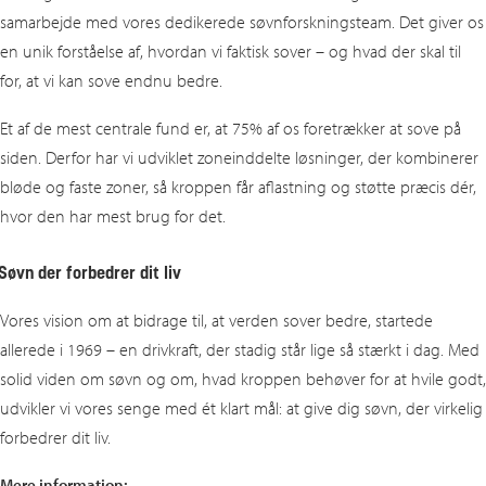
samarbejde med vores dedikerede søvnforskningsteam. Det giver os
en unik forståelse af, hvordan vi faktisk sover – og hvad der skal til
for, at vi kan sove endnu bedre.
Et af de mest centrale fund er, at 75% af os foretrækker at sove på
siden. Derfor har vi udviklet zoneinddelte løsninger, der kombinerer
bløde og faste zoner, så kroppen får aflastning og støtte præcis dér,
hvor den har mest brug for det.
Søvn der forbedrer dit liv
Vores vision om at bidrage til, at verden sover bedre, startede
allerede i 1969 – en drivkraft, der stadig står lige så stærkt i dag. Med
solid viden om søvn og om, hvad kroppen behøver for at hvile godt,
udvikler vi vores senge med ét klart mål: at give dig søvn, der virkelig
forbedrer dit liv.
Mere information: