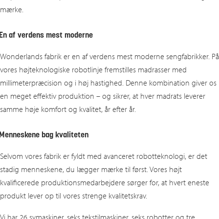
mærke.
En af verdens mest moderne
Wonderlands fabrik er en af verdens mest moderne sengfabrikker. På
vores højteknologiske robotlinje fremstilles madrasser med
millimeterpræcision og i høj hastighed. Denne kombination giver os
en meget effektiv produktion – og sikrer, at hver madrats leverer
samme høje komfort og kvalitet, år efter år.
Menneskene bag kvaliteten
Selvom vores fabrik er fyldt med avanceret robotteknologi, er det
stadig menneskene, du lægger mærke til først. Vores højt
kvalificerede produktionsmedarbejdere sørger for, at hvert eneste
produkt lever op til vores strenge kvalitetskrav.
Vi har 26 symaskiner, seks tekstilmaskiner, seks robotter og tre