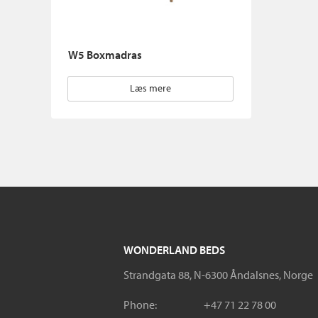
W5 Boxmadras
Læs mere
WONDERLAND BEDS
Strandgata 88, N-6300 Åndalsnes, Norge
Phone:
+47 71 22 78 00